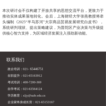
本次研讨会不仅构建了开放共享的思想交流平台，更致力于
推动实体成果落地转化。会后，上海财经大学张燕教授将牵
头编制《2025“半马苏河”大宗商品贸易发展研究白皮书》，
系统研判现状、提出策略建议，为普陀区产业决策与升级提
供核心智力支持，为区域经济发展注入强劲新动能。
联系我们
政企培训：021-
65446751
在职提升：021-65163912
考试培训：400-7200-369
自学考试：021-63564124
学历教育：xljy@sufe.edu.cn
企业家终身成长营：021-65153167