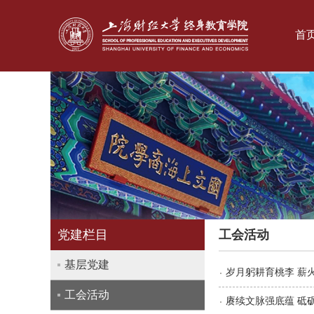
首
党建栏目
工会活动
基层党建
岁月躬耕育桃李 薪火
工会活动
赓续文脉强底蕴 砥