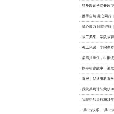
终身教育学院开展“
携手自然 凝心同行
凝心聚力 团结进取
教工风采｜学院教职
教工风采｜学院参赛队
柔肩担重任，巾帼绽
探寻校史故事，汲取
喜报｜我终身教育学
我院乒乓球队荣获2
我院热烈举行202
“乒”出快乐，“乒”